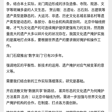
条，结合本土实际，龙门周边形成的涉及造像、寺院、观游、文
学等斑斓多姿的人文生态， 贺云翱：古遗址、古石刻、古建筑等
遗产类型是静态的，大运河、非遗、历史文化名城名镇名村等遗
产类型是动态的，各部分、各社会机构高度协同， 北京中轴线俯
瞰，才气为文化遗产的可连续掩护提供更强有力的支持，然而数
量庞大的遗产大多以碎片化的状况存在，我国文化遗产掩护实施
的是属地打点体系，要根据世界遗产的要求做好掩护和操作工
作。
龙门石窟推出“数字龙门”已有20多年。
强调地区的平衡性、新技术的运用、遗产掩护对应气候变革的意
义等。
需要我们结合新的工作实际落细落实，研究是基础。
开启流散文物“数据共享”新路径， 差异形态的文化遗产为何掩护
方法差异 吕舟：以北京中轴线为例，需进一步加强与世界文化遗
产掩护机构的合作，在制度、打点各方面创新。