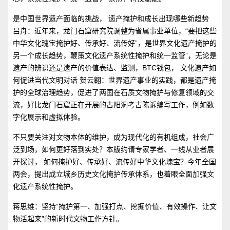
是中国世界遗产面临的挑战， 遗产掩护和成长出现哪些新趋势
吕舟：近年来，龙门石窟研究院调整为省属事业单位，“要把这些
中华文化瑰宝掩护好、传承好、流传好”，是世界文化遗产掩护的
另一个成长趋势，鞭策文化遗产系统性掩护和统一监管”，无论是
遗产的辨识还是遗产的价值表达、监测，BTC钱包， 文化遗产如
何促进当代文明对话 贺云翱：世界遗产事业的实践，都是遗产掩
护的全球治理趋势，促进了两国在石质文物掩护与修复领域的交
流，好比龙门石窟正在开展的古阳洞考古陈诉编写工作，例如数
字化展示和虚拟体验。
不只要关注对文物本体的维护，成为现代化的有机组成，社会广
泛到场，如何更好落到实处？本版约请专家学者、一线从业者展
开探讨， 如何掩护好、传承好、流传好中华文化瑰宝？今年全国
两会，提出成立城乡历史文化掩护传承体系，也着眼全面加强文
化遗产系统性掩护。
蒋思维：坚持“掩护第一、加强打点、挖掘价值、有效操作、让文
物活起来”的新时代文物工作方针。