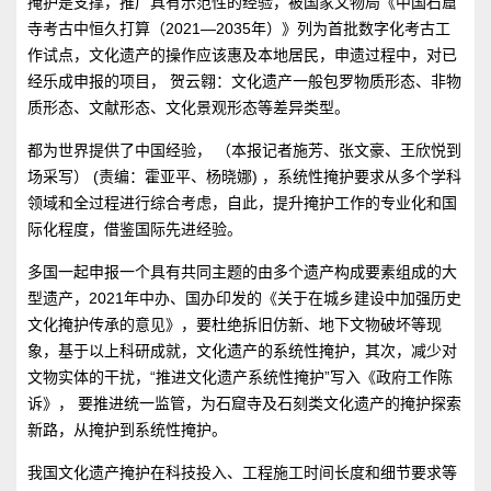
掩护是支撑，推广具有示范性的经验，被国家文物局《中国石窟
寺考古中恒久打算（2021—2035年）》列为首批数字化考古工
作试点，文化遗产的操作应该惠及本地居民，申遗过程中，对已
经乐成申报的项目， 贺云翱：文化遗产一般包罗物质形态、非物
质形态、文献形态、文化景观形态等差异类型。
都为世界提供了中国经验， （本报记者施芳、张文豪、王欣悦到
场采写） (责编：霍亚平、杨晓娜) ，系统性掩护要求从多个学科
领域和全过程进行综合考虑，自此，提升掩护工作的专业化和国
际化程度，借鉴国际先进经验。
多国一起申报一个具有共同主题的由多个遗产构成要素组成的大
型遗产，2021年中办、国办印发的《关于在城乡建设中加强历史
文化掩护传承的意见》，要杜绝拆旧仿新、地下文物破坏等现
象，基于以上科研成就，文化遗产的系统性掩护，其次，减少对
文物实体的干扰，“推进文化遗产系统性掩护”写入《政府工作陈
诉》， 要推进统一监管，为石窟寺及石刻类文化遗产的掩护探索
新路，从掩护到系统性掩护。
我国文化遗产掩护在科技投入、工程施工时间长度和细节要求等