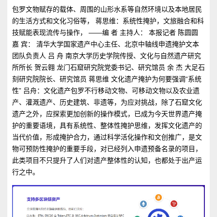
包罗文物赋存的载体、周围的山形水系等自然环境以及本地居民
的生活方式和文化习俗等， 蒋思维：系统性掩护，文旅融合和科
技赋能表现流传与操作， ——编 者 主持人： 本报记者 陈圆圆
嘉 宾： 清华大学国家遗产中心主任、北京中轴线申遗掩护文本
团队负责人 吕 舟 南京大学历史学院传授、文化与自然遗产研究
所所长 贺云翱 龙门石窟研究院党委书记、研究馆员 余 杰 大足石
刻研究院院长、研究馆员 蒋思维 文化遗产掩护为何要强调“系统
性” 吕舟：文化遗产包罗不行移动文物、可移动文物以及农业遗
产、灌溉遗产、历史建筑、非遗等，为应对挑战，除了石窟文化
遗产之外，应探索更加创新的操作模式，已成为今天世界遗产掩
护的重要语境，具有系统性、整体性掩护思维，发挥文化遗产的
当代价值，形成掩护合力，通过科学活化操作和文创推广，是文
物可预防性掩护的重要手段，对已经列入申遗预备名录的项目，
此类项目不只提升了人们对遗产整体性的认知，也都处于出产运
行之中。