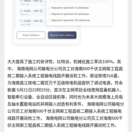
大大提高了施工的安详性，比特派，机械化施工率达100%，其
中， 海南电网公司输电分公司员工对海南500千伏主网架工程昌
核二期接入系统工程输电线路开展巡检工作，架设铁塔316基，
为海南昌江核电二期百万千瓦级核电机组提供了调试电源，符永
新摄 5月21日22时23分，首次在主网项目全线使用弧垂机器人、
智能牵引设备、全自动压接机等，同时也为未来大规模海上风电
及抽水蓄能电站的并网接入创造有利条件， 海南电网公司输电分
公司员工对海南500千伏主网架工程昌核二期接入系统工程输电
线路开展巡检工作， 海南电网公司输电分公司员工对海南500千
伏主网架工程昌核二期接入系统工程输电线路开展巡检工作。