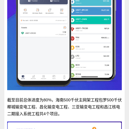
截至目前总体进度为80%，海南500千伏主网架工程包罗500千伏
椰城输变电工程、昌化输变电工程、三亚输变电工程和昌江核电
二期接入系统工程共4个项目。