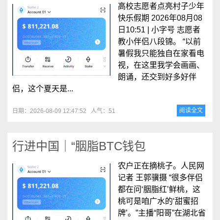
高校志愿者点亮村子少年
快乐假期 2026年08月08
日10:51 | 小字号 志愿者
教小伴侣八段锦。 “以前
暑假我只能独自在家看电
视，在这里我学会画画、
朗诵，还交到好多好伴
侣，这个夏天是...
阅读全文
日期：2026-08-09 12:47:52
人气：51
行进中国｜“胭脂BTC钱包
农户正在摘桃子。人民网
记者 王郭骥摄 “很多伴侣
都在问‘胭脂红’鲜桃，这
桃可是咱广水的‘甜蜜招
牌’。”主播“阳哥”在湖北省