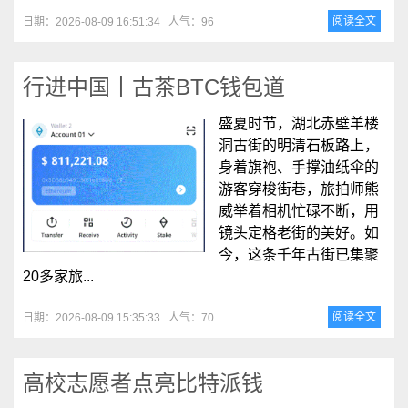
阅读全文
日期：2026-08-09 16:51:34
人气：96
行进中国丨古茶BTC钱包道
盛夏时节，湖北赤壁羊楼
洞古街的明清石板路上，
身着旗袍、手撑油纸伞的
游客穿梭街巷，旅拍师熊
威举着相机忙碌不断，用
镜头定格老街的美好。如
今，这条千年古街已集聚
20多家旅...
阅读全文
日期：2026-08-09 15:35:33
人气：70
高校志愿者点亮比特派钱