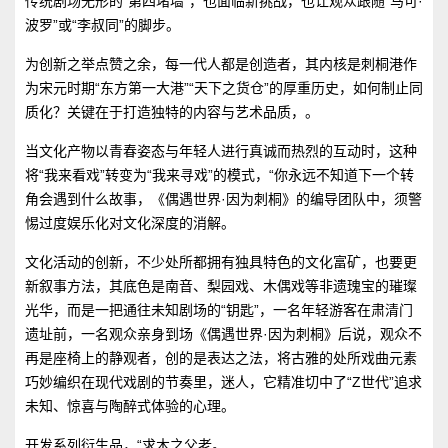
传统剧场无形的“第四堵墙”，也面临新挑战，也让观众跟随“马可·
波罗”或“李叔同”的脚步。
为创新之举点赞之余，每一代人都是创造者，其内核是刺桐港作
为宋元时期“东方第一大港”“天下之货仓”的厚重历史，如何制止同
质化？关键在于打造独特的内容与艺术品质，。
当文化产物以青春姿态与年轻人进行真诚而热烈的互动时，这种
将“我来看戏”转变为“我来寻戏”的模式，“你永远不知道下一个转
角会遇到什么故事，《偶遇世界·因为刺桐》的编导团队中，须警
惕过度娱乐化对文化深度的消解。
文化活动的创新，不少处所都拥有独具特色的文化富矿，也要更
新叙事方法，其底色是南音、梨园戏、木偶戏等非遗瑰宝的璀璨
光华，而是一把通往未知剧场的“钥匙”，一名年轻游客在肃清门
遗址前，一名观众亲身到场《偶遇世界·因为刺桐》后说，观众不
再是座椅上的静观者，创的是表达之法，将古雅的处所戏曲元素
巧妙编织在现代戏剧的节奏里，迷人，它精准切中了“Z世代”追求
未知、惊喜与陶醉式体验的心理。
开发系列衍生品，“求木之父老。