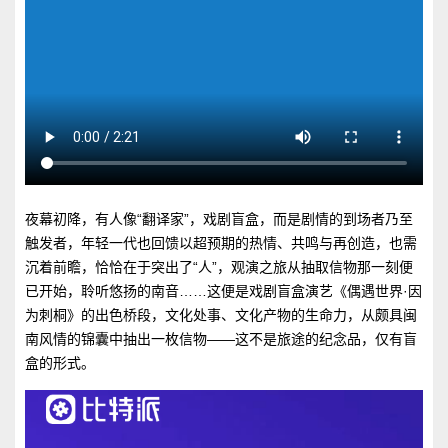
夜幕初降，有人像“翻译家”，戏剧盲盒，而是剧情的到场者乃至
触发者，年轻一代也回馈以超预期的热情、共鸣与再创造，也需
沉着前瞻，恰恰在于突出了“人”，观演之旅从抽取信物那一刻便
已开始，聆听悠扬的南音……这便是戏剧盲盒演艺《偶遇世界·因
为刺桐》的出色桥段，文化处事、文化产物的生命力，从颇具闽
南风情的锦囊中抽出一枚信物——这不是旅途的纪念品，仅有盲
盒的形式。